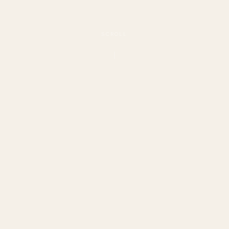
SCROLL
14
JUNI 2026
KOMMENDE ARRANGEMENT
Foredrag og guidet